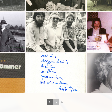
1
2
►