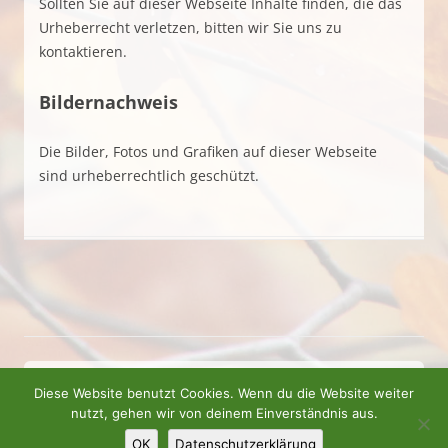
Sollten Sie auf dieser Webseite Inhalte finden, die das
Urheberrecht verletzen, bitten wir Sie uns zu
kontaktieren.
Bildernachweis
Die Bilder, Fotos und Grafiken auf dieser Webseite
sind urheberrechtlich geschützt.
IMPRESSUM
DATENSCHUTZ
Diese Website benutzt Cookies. Wenn du die Website weiter
nutzt, gehen wir von deinem Einverständnis aus.
Stolz präsentiert von WordPress
OK
Datenschutzerklärung