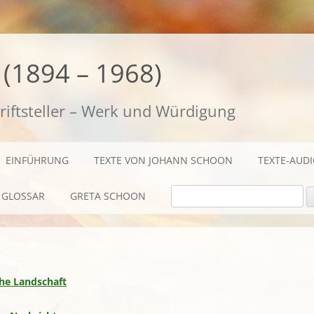
(1894 – 1968)
riftsteller – Werk und Würdigung
EINFÜHRUNG
TEXTE VON JOHANN SCHOON
TEXTE-AUD
SUCHE NACH:
GLOSSAR
GRETA SCHOON
BIOGRAFISCHES
TEXTE
che Landschaft
AUDIO / FILME
FOTOS