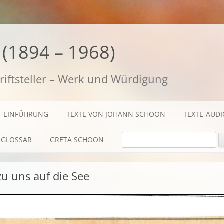
(1894 – 1968)
riftsteller – Werk und Würdigung
EINFÜHRUNG
TEXTE VON JOHANN SCHOON
TEXTE-AUD
SUCHE NACH:
GLOSSAR
GRETA SCHOON
BIOGRAFISCHES
zu uns auf die See
TEXTE
AUDIO / FILME
FOTOS