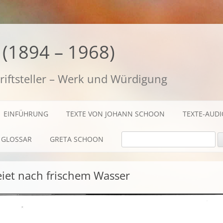
(1894 – 1968)
riftsteller – Werk und Würdigung
EINFÜHRUNG
TEXTE VON JOHANN SCHOON
TEXTE-AUD
SUCHE NACH:
GLOSSAR
GRETA SCHOON
BIOGRAFISCHES
eiet nach frischem Wasser
TEXTE
AUDIO / FILME
FOTOS