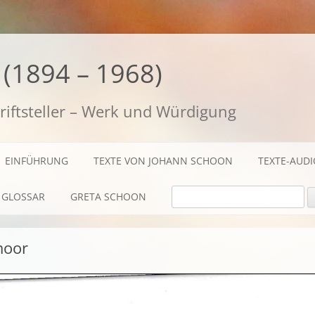
(1894 – 1968)
riftsteller – Werk und Würdigung
EINFÜHRUNG
TEXTE VON JOHANN SCHOON
TEXTE-AUD
SUCHE NACH:
GLOSSAR
GRETA SCHOON
BIOGRAFISCHES
moor
TEXTE
AUDIO / FILME
FOTOS