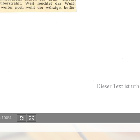
m
100%