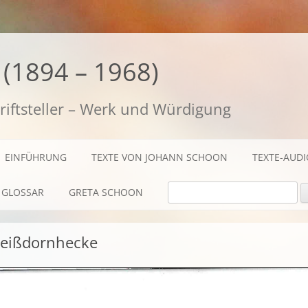
(1894 – 1968)
riftsteller – Werk und Würdigung
EINFÜHRUNG
TEXTE VON JOHANN SCHOON
TEXTE-AUD
SUCHE NACH:
GLOSSAR
GRETA SCHOON
BIOGRAFISCHES
Weißdornhecke
TEXTE
AUDIO / FILME
FOTOS