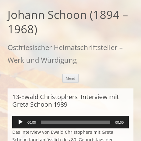
Zum
Inhalt
Johann Schoon (1894 –
springen
1968)
Ostfriesischer Heimatschriftsteller –
Werk und Würdigung
Menü
13-Ewald Christophers_Interview mit
Greta Schoon 1989
Audio-
00:00
00:00
Player
Das Interview von Ewald Christophers mit Greta
Schoon fand anlässlich des 80. Geburtstags der