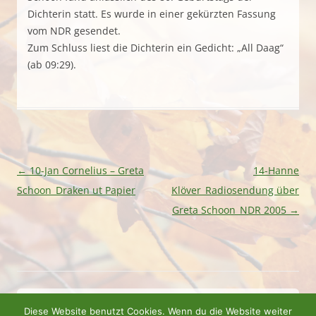
Dichterin statt. Es wurde in einer gekürzten Fassung
vom NDR gesendet.
Zum Schluss liest die Dichterin ein Gedicht: „All Daag“
(ab 09:29).
Beitragsnavigation
←
10-Jan Cornelius – Greta
14-Hanne
Schoon_Draken ut Papier
Klöver_Radiosendung über
Greta Schoon_NDR 2005
→
IMPRESSUM
DATENSCHUTZ
Diese Website benutzt Cookies. Wenn du die Website weiter