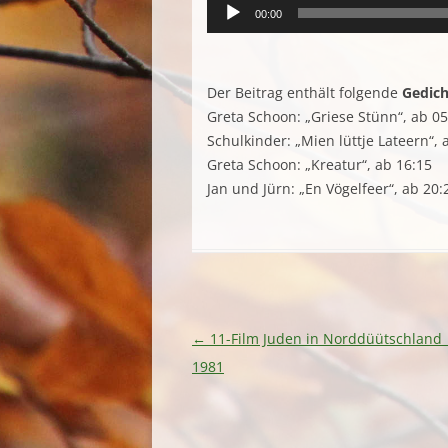
00:00
Der Beitrag enthält folgende
Gedic
Greta Schoon: „Griese Stünn“, ab 05
Schulkinder: „Mien lüttje Lateern“, 
Greta Schoon: „Kreatur“, ab 16:15
Jan und Jürn: „En Vögelfeer“, ab 20:
Beitragsnavigation
←
11-Film Juden in Norddüütschland
1981