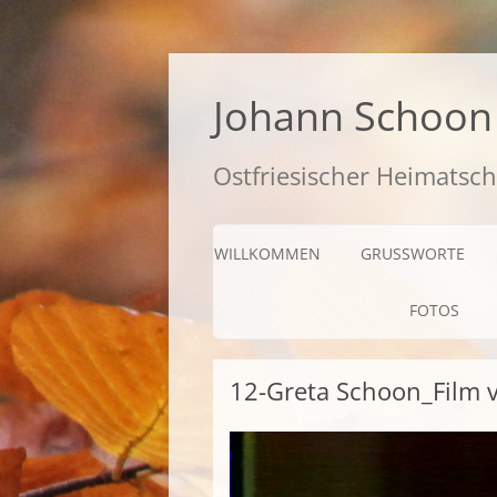
Zum
Inhalt
springen
Johann Schoon 
Ostfriesischer Heimatsch
WILLKOMMEN
GRUSSWORTE
FOTOS
12-Greta Schoon_Film 
Video-
Player