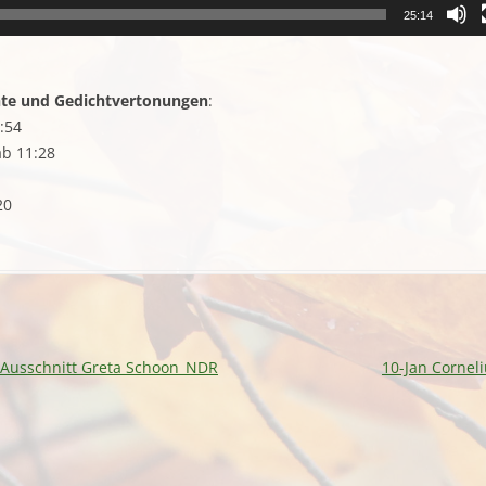
25:14
hte und Gedichtvertonungen
:
:54
ab 11:28
20
_Ausschnitt Greta Schoon_NDR
10-Jan Cornel