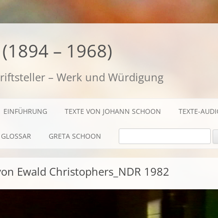
(1894 – 1968)
riftsteller – Werk und Würdigung
EINFÜHRUNG
TEXTE VON JOHANN SCHOON
TEXTE-AUD
SUCHE NACH:
GLOSSAR
GRETA SCHOON
BIOGRAFISCHES
von Ewald Christophers_NDR 1982
TEXTE
AUDIO / FILME
FOTOS