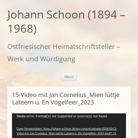
Zum
Inhalt
Johann Schoon (1894 –
springen
1968)
Ostfriesischer Heimatschriftsteller –
Werk und Würdigung
Menü
15-Video mit Jan Cornelius_Mien lüttje
Lateern u. En Vögelfeer_2023
Video-
Media error: Format(s) not supported or source(s) not found
Player
Datei herunterladen: https://johann-schoon.de/wp-content/uploads/2026/02/13-
Video-mit-Jan-Cornelius_Mien-luettje-Lateern-u.-En-Voegelfeer_2023.mp4?_=1