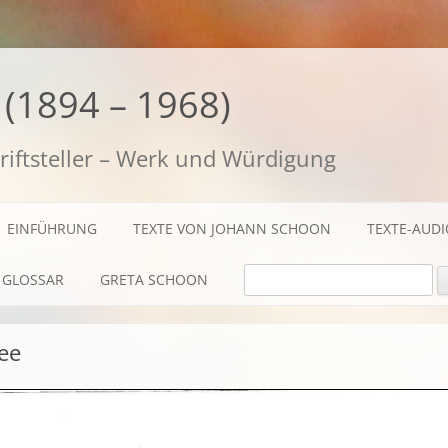
(1894 – 1968)
riftsteller – Werk und Würdigung
EINFÜHRUNG
TEXTE VON JOHANN SCHOON
TEXTE-AUD
SUCHE NACH:
GLOSSAR
GRETA SCHOON
BIOGRAFISCHES
ee
TEXTE
AUDIO / FILME
FOTOS