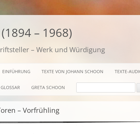
(1894 – 1968)
riftsteller – Werk und Würdigung
EINFÜHRUNG
TEXTE VON JOHANN SCHOON
TEXTE-AUD
SUCHE NACH:
GLOSSAR
GRETA SCHOON
BIOGRAFISCHES
Toren – Vorfrühling
TEXTE
AUDIO / FILME
FOTOS