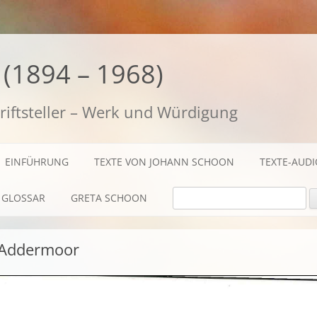
(1894 – 1968)
riftsteller – Werk und Würdigung
EINFÜHRUNG
TEXTE VON JOHANN SCHOON
TEXTE-AUD
SUCHE NACH:
GLOSSAR
GRETA SCHOON
BIOGRAFISCHES
 Addermoor
TEXTE
AUDIO / FILME
FOTOS