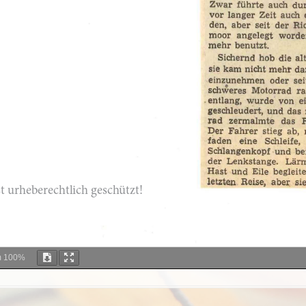
m
100%