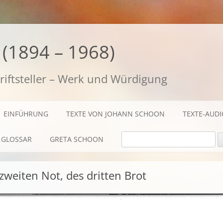
(1894 – 1968)
riftsteller – Werk und Würdigung
EINFÜHRUNG
TEXTE VON JOHANN SCHOON
TEXTE-AUD
SUCHE NACH:
GLOSSAR
GRETA SCHOON
BIOGRAFISCHES
zweiten Not, des dritten Brot
TEXTE
AUDIO / FILME
FOTOS