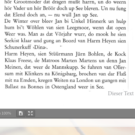
m
100%