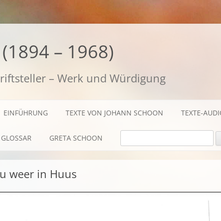
(1894 – 1968)
riftsteller – Werk und Würdigung
EINFÜHRUNG
TEXTE VON JOHANN SCHOON
TEXTE-AUD
SUCHE NACH:
GLOSSAR
GRETA SCHOON
BIOGRAFISCHES
u weer in Huus
TEXTE
AUDIO / FILME
FOTOS