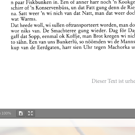
m
100%