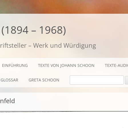
(1894 – 1968)
riftsteller – Werk und Würdigung
EINFÜHRUNG
TEXTE VON JOHANN SCHOON
TEXTE-AUD
SUCHE NACH:
GLOSSAR
GRETA SCHOON
BIOGRAFISCHES
nfeld
TEXTE
AUDIO / FILME
FOTOS